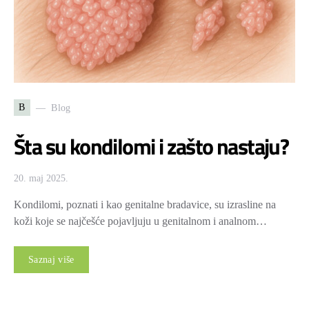
B
Blog
Šta su kondilomi i zašto nastaju?
20. maj 2025.
Kondilomi, poznati i kao genitalne bradavice, su izrasline na
koži koje se najčešće pojavljuju u genitalnom i analnom…
Saznaj više