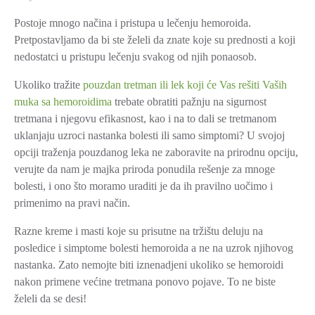
Postoje mnogo načina i pristupa u lečenju hemoroida.
Pretpostavljamo da bi ste želeli da znate koje su prednosti a koji
nedostatci u pristupu lečenju svakog od njih ponaosob.
Ukoliko tražite
pouzdan tretman ili lek koji će Vas rešiti Vaših
muka sa hemoroidima
trebate obratiti pažnju na sigurnost
tretmana i njegovu efikasnost, kao i na to dali se tretmanom
uklanjaju uzroci nastanka bolesti ili samo simptomi? U svojoj
opciji traženja pouzdanog leka ne zaboravite na prirodnu opciju,
verujte da nam je majka priroda ponudila rešenje za mnoge
bolesti, i ono što moramo uraditi je da ih pravilno uočimo i
primenimo na pravi način.
Razne kreme i masti koje su prisutne na tržištu deluju na
posledice i simptome bolesti hemoroida a ne na uzrok njihovog
nastanka. Zato nemojte biti iznenadjeni ukoliko se hemoroidi
nakon primene većine tretmana ponovo pojave. To ne biste
želeli da se desi!