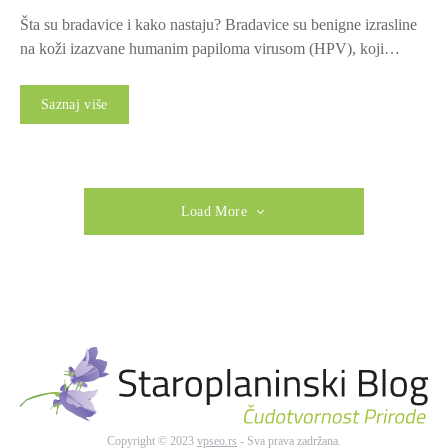
Šta su bradavice i kako nastaju? Bradavice su benigne izrasline
na koži izazvane humanim papiloma virusom (HPV), koji…
Saznaj više
Load More
Copyright © 2023
vpseo.rs
- Sva prava zadržana.