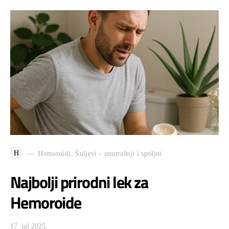
H
Hemoroidi, Šuljevi - unutrašnji i spoljni
Najbolji prirodni lek za
Hemoroide
17. jul 2025.