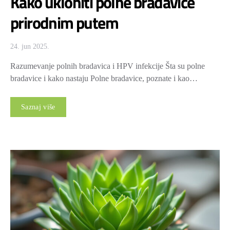
Kako ukloniti polne bradavice
prirodnim putem
24. jun 2025.
Razumevanje polnih bradavica i HPV infekcije Šta su polne
bradavice i kako nastaju Polne bradavice, poznate i kao…
Saznaj više