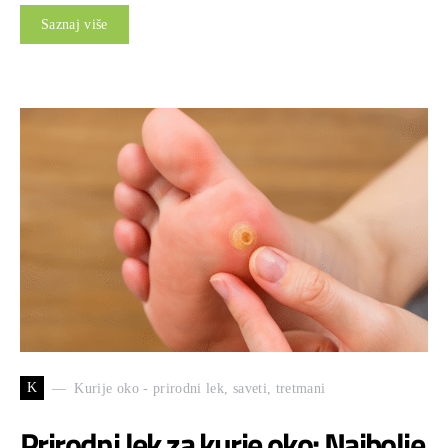
Saznaj više
K
Kurije oko - prirodni lek, saveti, tretmani
Prirodni lek za kurje oko: Najbolje