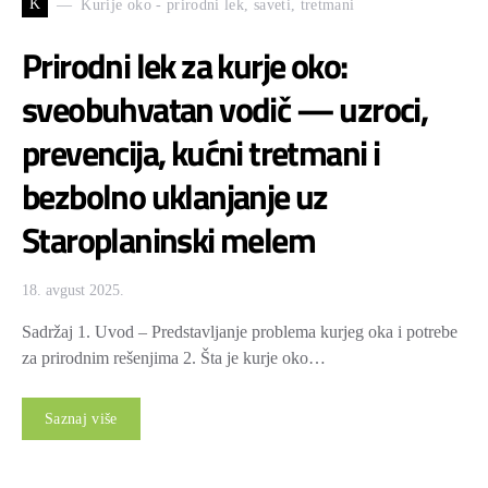
K
Kurije oko - prirodni lek, saveti, tretmani
Prirodni lek za kurje oko:
sveobuhvatan vodič — uzroci,
prevencija, kućni tretmani i
bezbolno uklanjanje uz
Staroplaninski melem
18. avgust 2025.
Sadržaj 1. Uvod – Predstavljanje problema kurjeg oka i potrebe
za prirodnim rešenjima 2. Šta je kurje oko…
Saznaj više