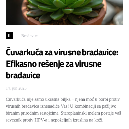
B
Bradavice
Čuvarkuća za virusne bradavice:
Efikasno rešenje za virusne
bradavice
14. jun 2025.
Čuvarkuća nije samo ukrasna biljka – njena moć u borbi protiv
virusnih bradavica iznenadiće Vas! U kombinaciji sa pažljivo
biranim prirodnim sastojcima, Staroplaninski melem postaje vaš
saveznik protiv HPV-a i nepoželjnih izraslina na koži.