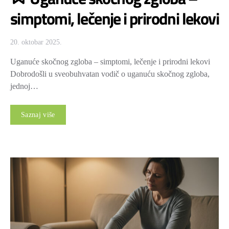
simptomi, lečenje i prirodni lekovi
20. oktobar 2025.
Uganuće skočnog zgloba – simptomi, lečenje i prirodni lekovi
Dobrodošli u sveobuhvatan vodič o uganuću skočnog zgloba,
jednoj…
Saznaj više