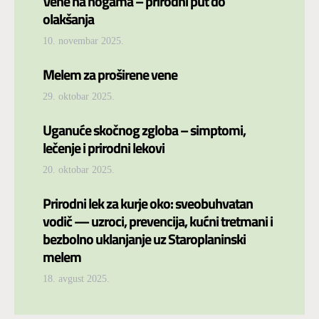
Vene na nogama – prirodni put do
olakšanja
10. novembar 2025.
Melem za proširene vene
29. oktobar 2025.
Uganuće skočnog zgloba – simptomi,
lečenje i prirodni lekovi
20. oktobar 2025.
Prirodni lek za kurje oko: sveobuhvatan
vodič — uzroci, prevencija, kućni tretmani i
bezbolno uklanjanje uz Staroplaninski
melem
18. avgust 2025.