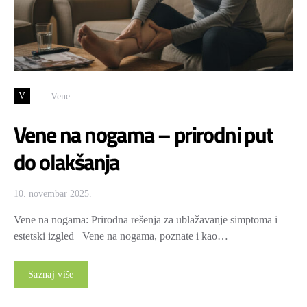
V
Vene
Vene na nogama – prirodni put
do olakšanja
10. novembar 2025.
Vene na nogama: Prirodna rešenja za ublažavanje simptoma i
estetski izgled Vene na nogama, poznate i kao…
Saznaj više