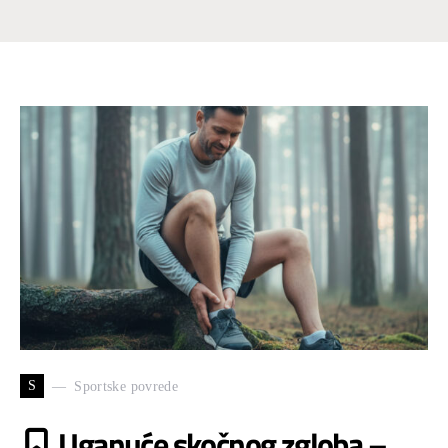
S
Sportske povrede
Uganuće skočnog zgloba –