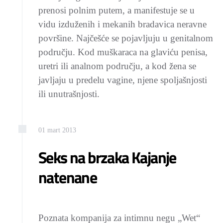
prenosi polnim putem, a manifestuje se u
vidu izduženih i mekanih bradavica neravne
površine. Najčešće se pojavljuju u genitalnom
području. Kod muškaraca na glaviću penisa,
uretri ili analnom području, a kod žena se
javljaju u predelu vagine, njene spoljašnjosti
ili unutrašnjosti.
01
mart
2013
Seks na brzaka Kajanje
natenane
Poznata kompanija za intimnu negu „Wet“