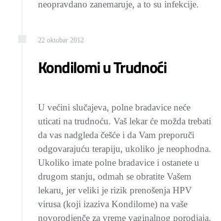
neopravdano zanemaruje, a to su infekcije.
22
oktobar
2012
Kondilomi u Trudnoći
U većini slučajeva, polne bradavice neće
uticati na trudnoću. Vaš lekar će možda trebati
da vas nadgleda češće i da Vam preporuči
odgovarajuću terapiju, ukoliko je neophodna.
Ukoliko imate polne bradavice i ostanete u
drugom stanju, odmah se obratite Vašem
lekaru, jer veliki je rizik prenošenja HPV
virusa (koji izaziva Kondilome) na vaše
novorodjenče za vreme vaginalnog porodjaja.