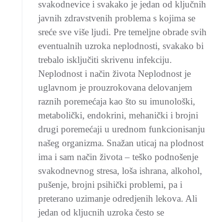
svakodnevice i svakako je jedan od ključnih
javnih zdravstvenih problema s kojima se
sreće sve više ljudi. Pre temeljne obrade svih
eventualnih uzroka neplodnosti, svakako bi
trebalo isključiti skrivenu infekciju.
Neplodnost i način života Neplodnost je
uglavnom je prouzrokovana delovanjem
raznih poremećaja kao što su imunološki,
metabolički, endokrini, mehanički i brojni
drugi poremećaji u urednom funkcionisanju
našeg organizma. Snažan uticaj na plodnost
ima i sam način života – teško podnošenje
svakodnevnog stresa, loša ishrana, alkohol,
pušenje, brojni psihički problemi, pa i
preterano uzimanje odredjenih lekova. Ali
jedan od kljucnih uzroka često se