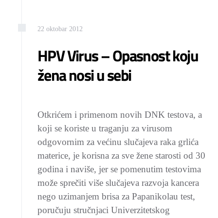
22
oktobar
2012
HPV Virus – Opasnost koju
žena nosi u sebi
Otkrićem i primenom novih DNK testova, a
koji se koriste u traganju za virusom
odgovornim za većinu slučajeva raka grlića
materice, je korisna za sve žene starosti od 30
godina i naviše, jer se pomenutim testovima
može sprečiti više slučajeva razvoja kancera
nego uzimanjem brisa za Papanikolau test,
poručuju stručnjaci Univerzitetskog