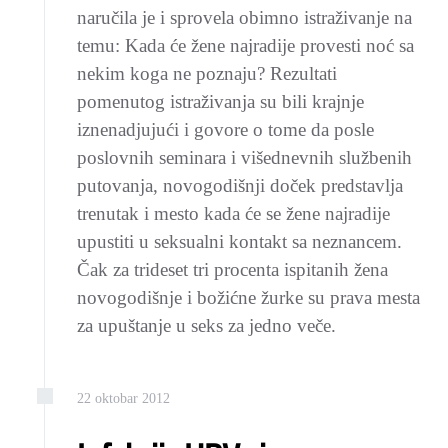
naručila je i sprovela obimno istraživanje na
temu: Kada će žene najradije provesti noć sa
nekim koga ne poznaju? Rezultati
pomenutog istraživanja su bili krajnje
iznenadjujući i govore o tome da posle
poslovnih seminara i višednevnih službenih
putovanja, novogodišnji doček predstavlja
trenutak i mesto kada će se žene najradije
upustiti u seksualni kontakt sa neznancem.
Čak za trideset tri procenta ispitanih žena
novogodišnje i božićne žurke su prava mesta
za upuštanje u seks za jedno veče.
22
oktobar
2012