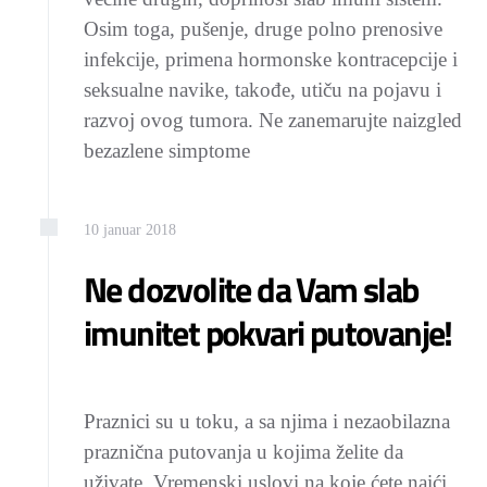
Osim toga, pušenje, druge polno prenosive
infekcije, primena hormonske kontracepcije i
seksualne navike, takođe, utiču na pojavu i
razvoj ovog tumora. Ne zanemarujte naizgled
bezazlene simptome
10
januar
2018
Ne dozvolite da Vam slab
imunitet pokvari putovanje!
Praznici su u toku, a sa njima i nezaobilazna
praznična putovanja u kojima želite da
uživate. Vremenski uslovi na koje ćete naići