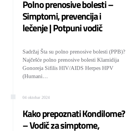
Polno prenosive bolesti –
Simptomi, prevencija i
lečenje | Potpuni vodič
Sadržaj Šta su polno prenosive bolesti (PPB)?
Najčešće polno prenosive bolesti Klamidija
Gonoreja Sifilis HIV/AIDS Herpes HPV
(Humani…
04
oktobar
2024
Kako prepoznati Kondilome?
– Vodič za simptome,