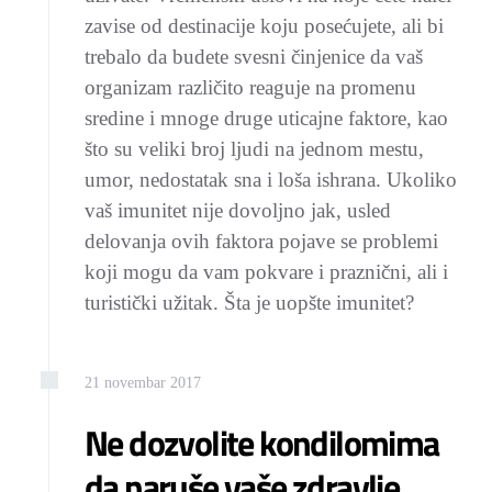
zavise od destinacije koju posećujete, ali bi
trebalo da budete svesni činjenice da vaš
organizam različito reaguje na promenu
sredine i mnoge druge uticajne faktore, kao
što su veliki broj ljudi na jednom mestu,
umor, nedostatak sna i loša ishrana. Ukoliko
vaš imunitet nije dovoljno jak, usled
delovanja ovih faktora pojave se problemi
koji mogu da vam pokvare i praznični, ali i
turistički užitak. Šta je uopšte imunitet?
21
novembar
2017
Ne dozvolite kondilomima
da naruše vaše zdravlje