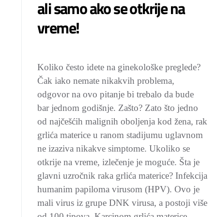
ali samo ako se otkrije na
vreme!
Koliko često idete na ginekološke preglede?
Čak iako nemate nikakvih problema,
odgovor na ovo pitanje bi trebalo da bude
bar jednom godišnje. Zašto? Zato što jedno
od najčešćih malignih oboljenja kod žena, rak
grlića materice u ranom stadijumu uglavnom
ne izaziva nikakve simptome. Ukoliko se
otkrije na vreme, izlečenje je moguće. Šta je
glavni uzročnik raka grlića materice? Infekcija
humanim papiloma virusom (HPV). Ovo je
mali virus iz grupe DNK virusa, a postoji više
od 100 tipova. Karcinom grlića materice