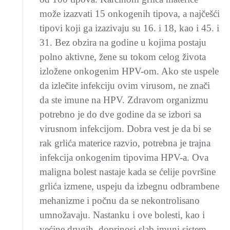
može izazvati 15 onkogenih tipova, a najčešći
tipovi koji ga izazivaju su 16. i 18, kao i 45. i
31. Bez obzira na godine u kojima postaju
polno aktivne, žene su tokom celog života
izložene onkogenim HPV-om. Ako ste uspele
da izlečite infekciju ovim virusom, ne znači
da ste imune na HPV. Zdravom organizmu
potrebno je do dve godine da se izbori sa
virusnom infekcijom. Dobra vest je da bi se
rak grlića materice razvio, potrebna je trajna
infekcija onkogenim tipovima HPV-a. Ova
maligna bolest nastaje kada se ćelije površine
grlića izmene, uspeju da izbegnu odbrambene
mehanizme i počnu da se nekontrolisano
umnožavaju. Nastanku i ove bolesti, kao i
većine drugih, doprinosi slab imuni sistem.