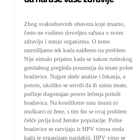
Zbog svakodnevnih obaveza koje imamo,
često ne vodimo dovoljno računa o svom
zdravlju i stanju organizma. O tome
razmišljamo tek kada naiđemo na problem.
Nije nimalo prijatno kada se nakon rutinskog
genitalnog pregleda posumnja da imate polne
bradavice. Najpre slede analize i čekanja, a
potom, ukoliko se utvrdi da ih zaista imate,
počinje dugotrajan proces lečenja polnih
bradavica. Na kondilome nisu imuni ni
muškarci ni žene, s tim što se ovaj problem
češće javlja kod ženske populacije. Polne
bradavice se razvijaju iz HPV virusa onda
kada je organizam najslabiji. HPV virus se