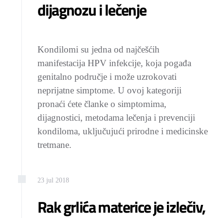
dijagnozu i lečenje
Kondilomi su jedna od najčešćih
manifestacija HPV infekcije, koja pogađa
genitalno područje i može uzrokovati
neprijatne simptome. U ovoj kategoriji
pronaći ćete članke o simptomima,
dijagnostici, metodama lečenja i prevenciji
kondiloma, uključujući prirodne i medicinske
tretmane.
23
jul
2018
Rak grlića materice je izlečiv,