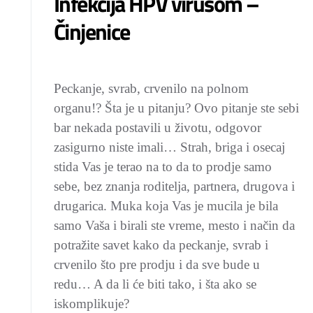
Infekcija HPV virusom –
Činjenice
Peckanje, svrab, crvenilo na polnom
organu!? Šta je u pitanju? Ovo pitanje ste sebi
bar nekada postavili u životu, odgovor
zasigurno niste imali… Strah, briga i osecaj
stida Vas je terao na to da to prodje samo
sebe, bez znanja roditelja, partnera, drugova i
drugarica. Muka koja Vas je mucila je bila
samo Vaša i birali ste vreme, mesto i način da
potražite savet kako da peckanje, svrab i
crvenilo što pre prodju i da sve bude u
redu… A da li će biti tako, i šta ako se
iskomplikuje?