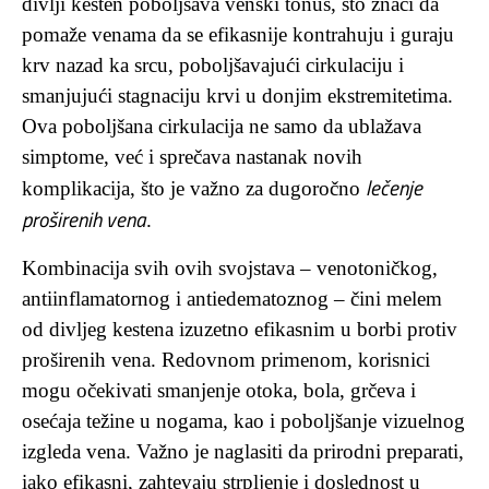
divlji kesten poboljšava venski tonus, što znači da
pomaže venama da se efikasnije kontrahuju i guraju
krv nazad ka srcu, poboljšavajući cirkulaciju i
smanjujući stagnaciju krvi u donjim ekstremitetima.
Ova poboljšana cirkulacija ne samo da ublažava
simptome, već i sprečava nastanak novih
lečenje
komplikacija, što je važno za dugoročno
proširenih vena
.
Kombinacija svih ovih svojstava – venotoničkog,
antiinflamatornog i antiedematoznog – čini melem
od divljeg kestena izuzetno efikasnim u borbi protiv
proširenih vena. Redovnom primenom, korisnici
mogu očekivati smanjenje otoka, bola, grčeva i
osećaja težine u nogama, kao i poboljšanje vizuelnog
izgleda vena. Važno je naglasiti da prirodni preparati,
iako efikasni, zahtevaju strpljenje i doslednost u