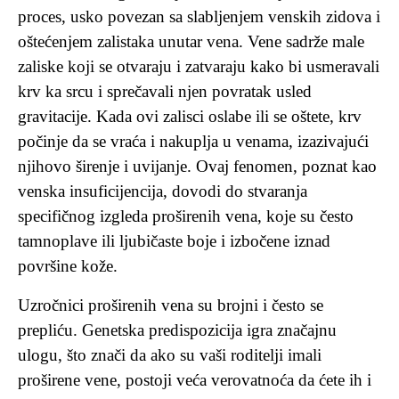
proces, usko povezan sa slabljenjem venskih zidova i
oštećenjem zalistaka unutar vena. Vene sadrže male
zaliske koji se otvaraju i zatvaraju kako bi usmeravali
krv ka srcu i sprečavali njen povratak usled
gravitacije. Kada ovi zalisci oslabe ili se oštete, krv
počinje da se vraća i nakuplja u venama, izazivajući
njihovo širenje i uvijanje. Ovaj fenomen, poznat kao
venska insuficijencija, dovodi do stvaranja
specifičnog izgleda proširenih vena, koje su često
tamnoplave ili ljubičaste boje i izbočene iznad
površine kože.
Uzročnici proširenih vena su brojni i često se
prepliću. Genetska predispozicija igra značajnu
ulogu, što znači da ako su vaši roditelji imali
proširene vene, postoji veća verovatnoća da ćete ih i