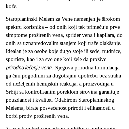
kože.
Staroplaninski Melem za Vene namenjen je širokom
spektru korisnika – od onih koji tek primećuju prve
simptome proširenih vena, sprider vena i kapilara, do
onih sa uznapredovalim stanjem koji traže olakšanje.
Idealan je za osobe koje dugo stoje ili sede, trudnice,
sportiste, kao i za sve one koji žele da prožive
prirodno lečenje vena
. Njegova prirodna formulacija
ga čini pogodnim za dugotrajnu upotrebu bez straha
od neželjenih hemijskih reakcija, a proizvodnja u
Srbiji sa kontrolisanim poreklom sirovina garantuje
pouzdanost i kvalitet. Odabirom Staroplaninskog
Melema, birate posvećenost prirodi i efikasnosti u
borbi protiv proširenih vena.
Za sve koji traže pouzdanu podršku u borbi protiv