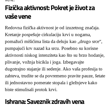
Fizička aktivnost: Pokret je život za
vaše vene
Redovna fizička aktivnost je od izuzetnog značaja.
Kretanje pospešuje cirkulaciju krvi u nogama,
pomažući mišićima lista da deluju kao „drugo srce“,
pumpajući krv nazad ka srcu. Posebno su korisne
aktivnosti niskog intenziteta kao što su brzo hodanje,
plivanje, vožnja bicikla i joga. Izbegavajte
dugotrajno stajanje ili sedenje. Ako vaša profesija to
zahteva, trudite se da povremeno pravite pauze, šetate
ili jednostavno pomerate stopala i gležnjeve kako
biste stimulisali protok krvi.
Ishrana: Saveznik zdravih vena