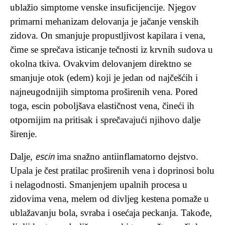
ublažio simptome venske insuficijencije. Njegov
primarni mehanizam delovanja je jačanje venskih
zidova. On smanjuje propustljivost kapilara i vena,
čime se sprečava isticanje tečnosti iz krvnih sudova u
okolna tkiva. Ovakvim delovanjem direktno se
smanjuje otok (edem) koji je jedan od najčešćih i
najneugodnijih simptoma proširenih vena. Pored
toga, escin poboljšava elastičnost vena, čineći ih
otpornijim na pritisak i sprečavajući njihovo dalje
širenje.
escin
Dalje,
ima snažno antiinflamatorno dejstvo.
Upala je čest pratilac proširenih vena i doprinosi bolu
i nelagodnosti. Smanjenjem upalnih procesa u
zidovima vena, melem od divljeg kestena pomaže u
ublažavanju bola, svraba i osećaja peckanja. Takođe,