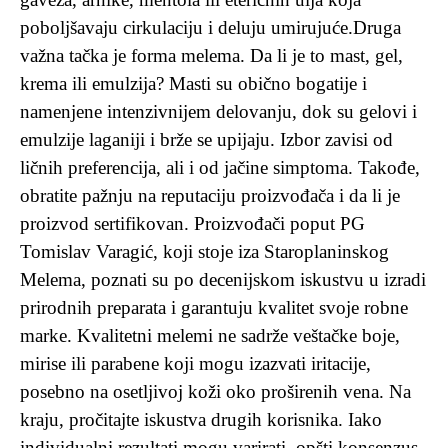
poboljšavaju cirkulaciju i deluju umirujuće.Druga
važna tačka je forma melema. Da li je to mast, gel,
krema ili emulzija? Masti su obično bogatije i
namenjene intenzivnijem delovanju, dok su gelovi i
emulzije laganiji i brže se upijaju. Izbor zavisi od
ličnih preferencija, ali i od jačine simptoma. Takođe,
obratite pažnju na reputaciju proizvođača i da li je
proizvod sertifikovan. Proizvođači poput PG
Tomislav Varagić, koji stoje iza Staroplaninskog
Melema, poznati su po decenijskom iskustvu u izradi
prirodnih preparata i garantuju kvalitet svoje robne
marke. Kvalitetni melemi ne sadrže veštačke boje,
mirise ili parabene koji mogu izazvati iritacije,
posebno na osetljivoj koži oko proširenih vena. Na
kraju, pročitajte iskustva drugih korisnika. Iako
individualni rezultati mogu varirati, opšti konsenzus