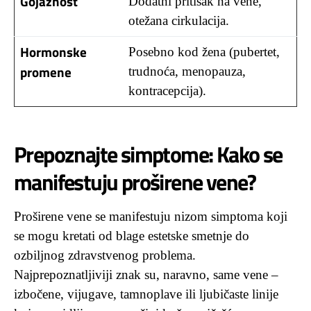
Gojaznost
Dodatni pritisak na vene,
otežana cirkulacija.
Hormonske
Posebno kod žena (pubertet,
promene
trudnoća, menopauza,
kontracepcija).
Prepoznajte simptome: Kako se
manifestuju proširene vene?
Proširene vene se manifestuju nizom simptoma koji
se mogu kretati od blage estetske smetnje do
ozbiljnog zdravstvenog problema.
Najprepoznatljiviji znak su, naravno, same vene –
izbočene, vijugave, tamnoplave ili ljubičaste linije