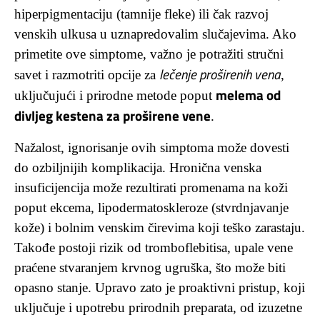
hiperpigmentaciju (tamnije fleke) ili čak razvoj
venskih ulkusa u uznapredovalim slučajevima. Ako
primetite ove simptome, važno je potražiti stručni
lečenje proširenih vena
savet i razmotriti opcije za
,
melema od
uključujući i prirodne metode poput
divljeg kestena za proširene vene
.
Nažalost, ignorisanje ovih simptoma može dovesti
do ozbiljnijih komplikacija. Hronična venska
insuficijencija može rezultirati promenama na koži
poput ekcema, lipodermatoskleroze (stvrdnjavanje
kože) i bolnim venskim čirevima koji teško zarastaju.
Takođe postoji rizik od tromboflebitisa, upale vene
praćene stvaranjem krvnog ugruška, što može biti
opasno stanje. Upravo zato je proaktivni pristup, koji
uključuje i upotrebu prirodnih preparata, od izuzetne