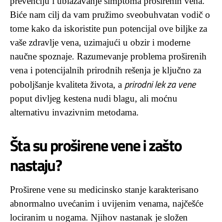
prevenciju i ublažavanje simptoma proširenih vena.
Biće nam cilj da vam pružimo sveobuhvatan vodič o
tome kako da iskoristite pun potencijal ove biljke za
vaše zdravlje vena, uzimajući u obzir i moderne
naučne spoznaje. Razumevanje problema proširenih
vena i potencijalnih prirodnih rešenja je ključno za
prirodni lek za vene
poboljšanje kvaliteta života, a
poput divljeg kestena nudi blagu, ali moćnu
alternativu invazivnim metodama.
Šta su proširene vene i zašto
nastaju?
Proširene vene su medicinsko stanje karakterisano
abnormalno uvećanim i uvijenim venama, najčešće
lociranim u nogama. Njihov nastanak je složen