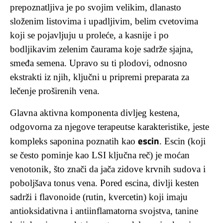
prepoznatljiva je po svojim velikim, dlanasto
složenim listovima i upadljivim, belim cvetovima
koji se pojavljuju u proleće, a kasnije i po
bodljikavim zelenim čaurama koje sadrže sjajna,
smeđa semena. Upravo su ti plodovi, odnosno
ekstrakti iz njih, ključni u pripremi preparata za
lečenje proširenih vena.
Glavna aktivna komponenta divljeg kestena,
odgovorna za njegove terapeutse karakteristike, jeste
escin
kompleks saponina poznatih kao
. Escin (koji
se često pominje kao LSI ključna reč) je moćan
venotonik, što znači da jača zidove krvnih sudova i
poboljšava tonus vena. Pored escina, divlji kesten
sadrži i flavonoide (rutin, kvercetin) koji imaju
antioksidativna i antiinflamatorna svojstva, tanine