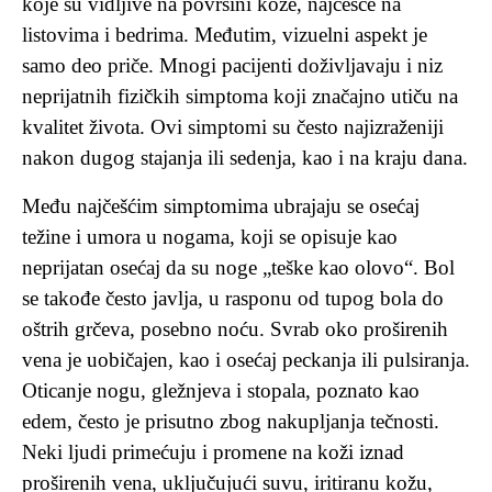
koje su vidljive na površini kože, najčešće na
listovima i bedrima. Međutim, vizuelni aspekt je
samo deo priče. Mnogi pacijenti doživljavaju i niz
neprijatnih fizičkih simptoma koji značajno utiču na
kvalitet života. Ovi simptomi su često najizraženiji
nakon dugog stajanja ili sedenja, kao i na kraju dana.
Među najčešćim simptomima ubrajaju se osećaj
težine i umora u nogama, koji se opisuje kao
neprijatan osećaj da su noge „teške kao olovo“. Bol
se takođe često javlja, u rasponu od tupog bola do
oštrih grčeva, posebno noću. Svrab oko proširenih
vena je uobičajen, kao i osećaj peckanja ili pulsiranja.
Oticanje nogu, gležnjeva i stopala, poznato kao
edem, često je prisutno zbog nakupljanja tečnosti.
Neki ljudi primećuju i promene na koži iznad
proširenih vena, uključujući suvu, iritiranu kožu,