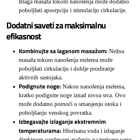
Blaga masaža tokom nanošenja može dodatno
poboljšati apsorpciju i stimulaciju cirkulacije.
Dodatni saveti za maksimalnu
efikasnost
Kombinujte sa laganom masažom:
Nežna
masaža tokom nanošenja melema može
poboljšati cirkulaciju i dublje prodiranje
aktivnih sastojaka.
Podignute noge:
Nakon nanošenja melema,
kratko podignite noge iznad nivoa srca. Ovo
može dodatno pomoći u smanjenju otoka i
poboljšanju venskog povratka.
Izbegavajte izlaganje ekstremnim
temperaturama:
Hlorisana voda i izlaganje
direktnom sunčevom zračenju na tretirane vene