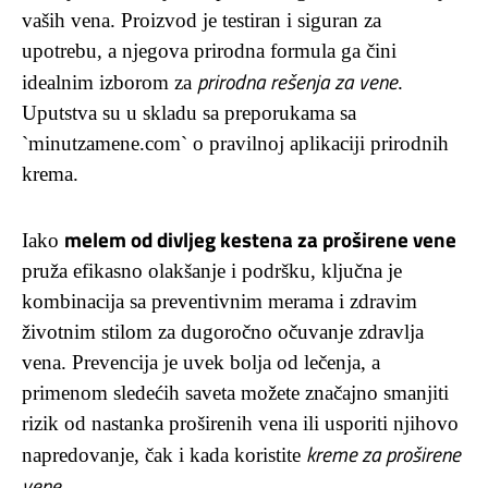
vaših vena. Proizvod je testiran i siguran za
upotrebu, a njegova prirodna formula ga čini
prirodna rešenja za vene
idealnim izborom za
.
Uputstva su u skladu sa preporukama sa
`minutzamene.com` o pravilnoj aplikaciji prirodnih
krema.
melem od divljeg kestena za proširene vene
Iako
pruža efikasno olakšanje i podršku, ključna je
kombinacija sa preventivnim merama i zdravim
životnim stilom za dugoročno očuvanje zdravlja
vena. Prevencija je uvek bolja od lečenja, a
primenom sledećih saveta možete značajno smanjiti
rizik od nastanka proširenih vena ili usporiti njihovo
kreme za proširene
napredovanje, čak i kada koristite
vene
.