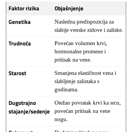
Faktor rizika
Objašnjenje
Genetika
Nasledna predispozicija za
slabije venske zidove i zaliske.
Trudnoća
Povećan volumen krvi,
hormonalne promene i
pritisak na vene.
Starost
Smanjena elastičnost vena i
slabljenje zalistaka s
godinama.
Dugotrajno
Otežan povratak krvi ka srcu,
stajanje/sedenje
povećan pritisak na vene
nogu.