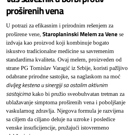
proširenih vena
U potrazi za efikasnim i prirodnim rešenjem za
Staroplaninski Melem za Vene
proširene vene,
se
izdvaja kao proizvod koji kombinuje bogato
iskustvo tradicionalne medicine sa savremenim
standardima kvaliteta. Ovaj melem, proizveden od
strane PG Tomislav Varagić iz Srbije, koristi pažljivo
odabrane prirodne sastojke, sa naglaskom na moć
divljeg kestena u sinergiji sa ostalim aktivnim
sastojcima
kako bi pružio sveobuhvatan tretman za
ublažavanje simptoma proširenih vena i poboljšanje
vaskularnog zdravlja. Njegova formula je razvijena
sa ciljem da ciljano deluje na uzroke i posledice
venske insuficijencije, pružajući istovremeno