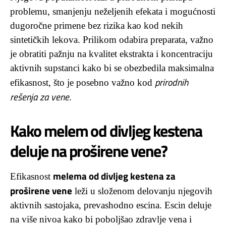
problemu, smanjenju neželjenih efekata i mogućnosti
dugoročne primene bez rizika kao kod nekih
sintetičkih lekova. Prilikom odabira preparata, važno
je obratiti pažnju na kvalitet ekstrakta i koncentraciju
aktivnih supstanci kako bi se obezbedila maksimalna
prirodnih
efikasnost, što je posebno važno kod
rešenja za vene
.
Kako melem od divljeg kestena
deluje na proširene vene?
melema od divljeg kestena za
Efikasnost
proširene vene
leži u složenom delovanju njegovih
aktivnih sastojaka, prevashodno escina. Escin deluje
na više nivoa kako bi poboljšao zdravlje vena i