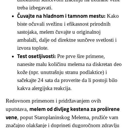
treba izbegavati.
Čuvajte na hladnom i tamnom mestu:
Kako
biste očuvali svežinu i efikasnost prirodnih
sastojaka, melem čuvajte u originalnoj
ambalaži, dalje od direktne sunčeve svetlosti i
izvora toplote.
Test osetljivosti:
Pre prve šire primene,
nanesite malu količinu melema na diskretan deo
kože (npr. unutrašnju stranu podlaktice) i
sačekajte 24 sata da proverite da li postoji bilo
kakva alergijska reakcija.
Redovnom primenom i pridržavanjem ovih
melem od divljeg kestena za proširene
uputstava,
vene
, poput Staroplaninskog Melema, pružiće vam
značajno olakšanje i doprineti dugoročnom zdravlju