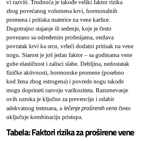
vi razviti. Trudnoća je takođe veliki faktor rizika
zbog povećanog volumena krvi, hormonalnih
promena i pritiska materice na vene karlice.
Dugotrajno stajanje ili sedenje, koje je često
povezano sa određenim profesijama, otežava
povratak krvi ka srcu, vršeći dodatni pritisak na vene
nogu. Starost je još jedan faktor – sa godinama vene
gube elastičnost i zalisci slabe. Debljina, nedostatak
fizičke aktivnosti, hormonske promene (posebno
kod žena zbog estrogena) i povrede nogu takođe
mogu doprineti razvoju varikoziteta. Razumevanje
ovih uzroka je ključno za prevenciju i odabir
lečenje proširenih vena
adekvatnog tretmana, a
često
uključuje kombinaciju pristupa.
Tabela: Faktori rizika za proširene vene