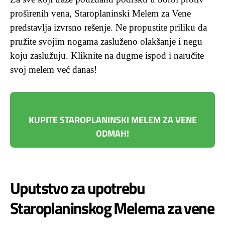
proširenih vena, Staroplaninski Melem za Vene
predstavlja izvrsno rešenje. Ne propustite priliku da
pružite svojim nogama zasluženo olakšanje i negu
koju zaslužuju. Kliknite na dugme ispod i naručite
svoj melem već danas!
KUPITE STAROPLANINSKI MELEM ZA VENE
ODMAH!
Uputstvo za upotrebu
Staroplaninskog Melema za vene