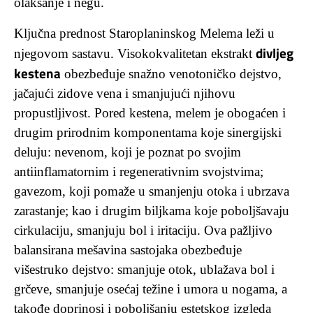
olakšanje i negu.
Ključna prednost Staroplaninskog Melema leži u
divljeg
njegovom sastavu. Visokokvalitetan ekstrakt
kestena
obezbeđuje snažno venotoničko dejstvo,
jačajući zidove vena i smanjujući njihovu
propustljivost. Pored kestena, melem je obogaćen i
drugim prirodnim komponentama koje sinergijski
deluju: nevenom, koji je poznat po svojim
antiinflamatornim i regenerativnim svojstvima;
gavezom, koji pomaže u smanjenju otoka i ubrzava
zarastanje; kao i drugim biljkama koje poboljšavaju
cirkulaciju, smanjuju bol i iritaciju. Ova pažljivo
balansirana mešavina sastojaka obezbeđuje
višestruko dejstvo: smanjuje otok, ublažava bol i
grčeve, smanjuje osećaj težine i umora u nogama, a
takođe doprinosi i poboljšanju estetskog izgleda