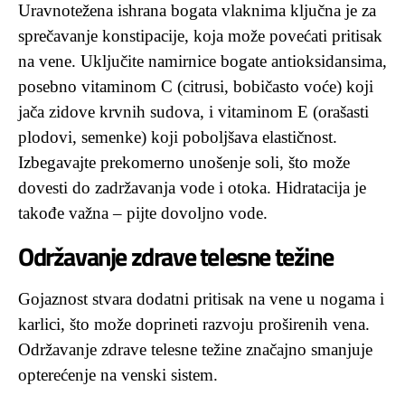
Uravnotežena ishrana bogata vlaknima ključna je za
sprečavanje konstipacije, koja može povećati pritisak
na vene. Uključite namirnice bogate antioksidansima,
posebno vitaminom C (citrusi, bobičasto voće) koji
jača zidove krvnih sudova, i vitaminom E (orašasti
plodovi, semenke) koji poboljšava elastičnost.
Izbegavajte prekomerno unošenje soli, što može
dovesti do zadržavanja vode i otoka. Hidratacija je
takođe važna – pijte dovoljno vode.
Održavanje zdrave telesne težine
Gojaznost stvara dodatni pritisak na vene u nogama i
karlici, što može doprineti razvoju proširenih vena.
Održavanje zdrave telesne težine značajno smanjuje
opterećenje na venski sistem.