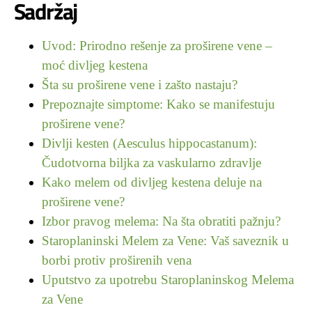
Sadržaj
Uvod: Prirodno rešenje za proširene vene –
moć divljeg kestena
Šta su proširene vene i zašto nastaju?
Prepoznajte simptome: Kako se manifestuju
proširene vene?
Divlji kesten (Aesculus hippocastanum):
Čudotvorna biljka za vaskularno zdravlje
Kako melem od divljeg kestena deluje na
proširene vene?
Izbor pravog melema: Na šta obratiti pažnju?
Staroplaninski Melem za Vene: Vaš saveznik u
borbi protiv proširenih vena
Uputstvo za upotrebu Staroplaninskog Melema
za Vene