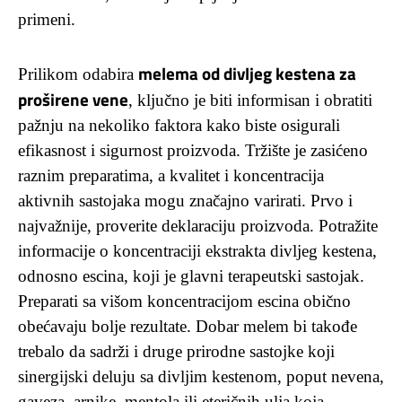
primeni.
melema od divljeg kestena za
Prilikom odabira
proširene vene
, ključno je biti informisan i obratiti
pažnju na nekoliko faktora kako biste osigurali
efikasnost i sigurnost proizvoda. Tržište je zasićeno
raznim preparatima, a kvalitet i koncentracija
aktivnih sastojaka mogu značajno varirati. Prvo i
najvažnije, proverite deklaraciju proizvoda. Potražite
informacije o koncentraciji ekstrakta divljeg kestena,
odnosno escina, koji je glavni terapeutski sastojak.
Preparati sa višom koncentracijom escina obično
obećavaju bolje rezultate. Dobar melem bi takođe
trebalo da sadrži i druge prirodne sastojke koji
sinergijski deluju sa divljim kestenom, poput nevena,
gaveza, arnike, mentola ili eteričnih ulja koja