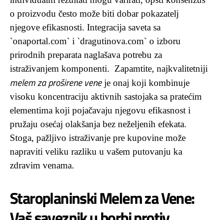
o proizvodu često može biti dobar pokazatelj
njegove efikasnosti. Integracija saveta sa
`onaportal.com` i `dragutinova.com` o izboru
prirodnih preparata naglašava potrebu za
istraživanjem komponenti. Zapamtite, najkvalitetniji
melem za proširene vene
je onaj koji kombinuje
visoku koncentraciju aktivnih sastojaka sa pratećim
elementima koji pojačavaju njegovu efikasnost i
pružaju osećaj olakšanja bez neželjenih efekata.
Stoga, pažljivo istraživanje pre kupovine može
napraviti veliku razliku u vašem putovanju ka
zdravim venama.
Staroplaninski Melem za Vene:
Vaš saveznik u borbi protiv