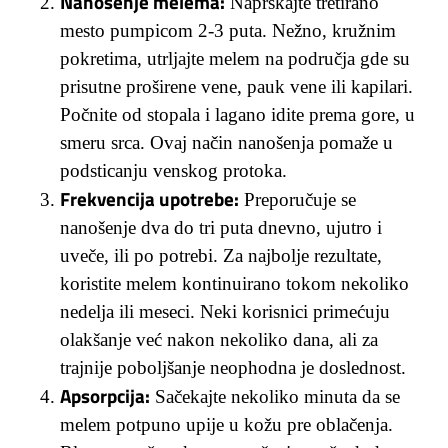
Nanošenje melema:
Naprskajte tretirano
mesto pumpicom 2-3 puta. Nežno, kružnim
pokretima, utrljajte melem na područja gde su
prisutne proširene vene, pauk vene ili kapilari.
Počnite od stopala i lagano idite prema gore, u
smeru srca. Ovaj način nanošenja pomaže u
podsticanju venskog protoka.
Frekvencija upotrebe:
Preporučuje se
nanošenje dva do tri puta dnevno, ujutro i
uveče, ili po potrebi. Za najbolje rezultate,
koristite melem kontinuirano tokom nekoliko
nedelja ili meseci. Neki korisnici primećuju
olakšanje već nakon nekoliko dana, ali za
trajnije poboljšanje neophodna je doslednost.
Apsorpcija:
Sačekajte nekoliko minuta da se
melem potpuno upije u kožu pre oblačenja.