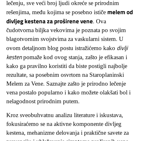
lečenju, sve veći broj ljudi okreće se prirodnim
melem od
rešenjima, među kojima se posebno ističe
divljeg kestena za proširene vene
. Ova
čudotvorna biljka vekovima je poznata po svojim
blagotvornim svojstvima za vaskularni sistem. U
divlji
ovom detaljnom blog postu istražićemo kako
kesten
pomaže kod ovog stanja, zašto je efikasan i
kako ga pravilno koristiti da biste postigli najbolje
rezultate, sa posebnim osvrtom na Staroplaninski
Melem za Vene. Saznajte zašto je prirodno lečenje
vena postalo popularno i kako možete olakšati bol i
nelagodnost prirodnim putem.
Kroz sveobuhvatnu analizu literature i iskustava,
fokusiraćemo se na aktivne komponente divljeg
kestena, mehanizme delovanja i praktične savete za