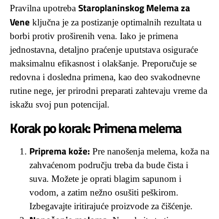
Staroplaninskog Melema za
Pravilna upotreba
Vene
ključna je za postizanje optimalnih rezultata u
borbi protiv proširenih vena. Iako je primena
jednostavna, detaljno praćenje uputstava osiguraće
maksimalnu efikasnost i olakšanje. Preporučuje se
redovna i dosledna primena, kao deo svakodnevne
rutine nege, jer prirodni preparati zahtevaju vreme da
iskažu svoj pun potencijal.
Korak po korak: Primena melema
Priprema kože:
Pre nanošenja melema, koža na
zahvaćenom području treba da bude čista i
suva. Možete je oprati blagim sapunom i
vodom, a zatim nežno osušiti peškirom.
Izbegavajte iritirajuće proizvode za čišćenje.