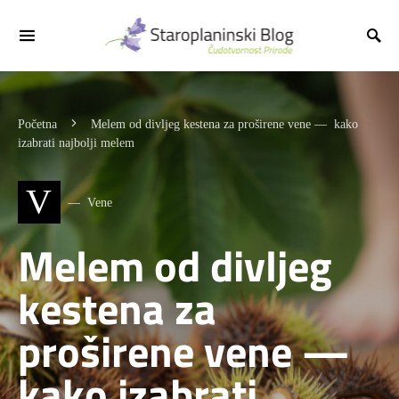
Početna
Melem od divljeg kestena za proširene vene — kako
izabrati najbolji melem
V
Vene
Melem od divljeg
kestena za
proširene vene —
kako izabrati