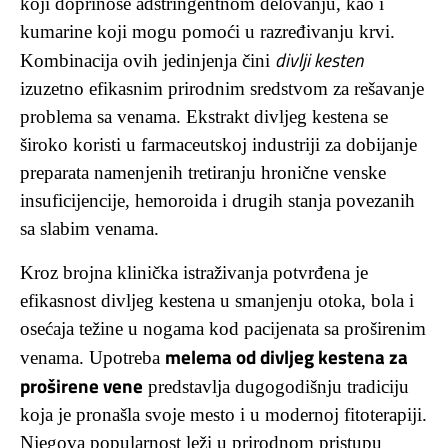
koji doprinose adstringentnom delovanju, kao i
kumarine koji mogu pomoći u razređivanju krvi.
divlji kesten
Kombinacija ovih jedinjenja čini
izuzetno efikasnim prirodnim sredstvom za rešavanje
problema sa venama. Ekstrakt divljeg kestena se
široko koristi u farmaceutskoj industriji za dobijanje
preparata namenjenih tretiranju hronične venske
insuficijencije, hemoroida i drugih stanja povezanih
sa slabim venama.
Kroz brojna klinička istraživanja potvrđena je
efikasnost divljeg kestena u smanjenju otoka, bola i
osećaja težine u nogama kod pacijenata sa proširenim
melema od divljeg kestena za
venama. Upotreba
proširene vene
predstavlja dugogodišnju tradiciju
koja je pronašla svoje mesto i u modernoj fitoterapiji.
Njegova popularnost leži u prirodnom pristupu