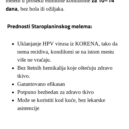
za 10–14
melem u proseku eliminiše kondilome
dana
, bez bola ili ožiljaka.
Prednosti Staroplaninskog melema:
Uklanjanje HPV virusa iz KORENA, tako da
nema recidiva, kondilomi se na istom mestu
više ne vraćaju.
Bez štetnih hemikalija koje oštećuju zdravo
tkivo.
Garantovano efikasan
Potpuno bezbedan za zdravo tkivo
Može se koristiti kod kuće, bez lekarske
asistencije