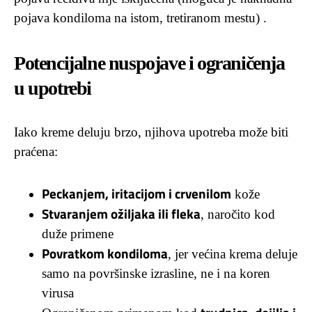
pojava kondiloma na istom, tretiranom mestu) .
Potencijalne nuspojave i ograničenja
u upotrebi
Iako kreme deluju brzo, njihova upotreba može biti
praćena:
Peckanjem, iritacijom i crvenilom
kože
Stvaranjem ožiljaka ili fleka
, naročito kod
duže primene
Povratkom kondiloma
, jer većina krema deluje
samo na površinske izrasline, ne i na koren
virusa