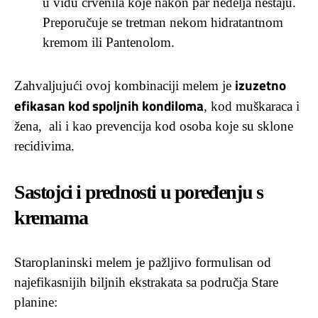
u vidu crvenila koje nakon par nedelja nestaju.
Preporučuje se tretman nekom hidratantnom
kremom ili Pantenolom.
izuzetno
Zahvaljujući ovoj kombinaciji melem je
efikasan kod spoljnih kondiloma
, kod muškaraca i
žena, ali i kao prevencija kod osoba koje su sklone
recidivima.
Sastojci i prednosti u poređenju s
kremama
Staroplaninski melem je pažljivo formulisan od
najefikasnijih biljnih ekstrakata sa područja Stare
planine: