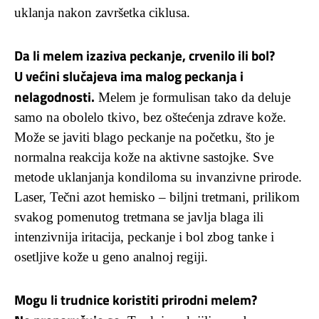
uklanja nakon završetka ciklusa.
Da li melem izaziva peckanje, crvenilo ili bol?
U većini slučajeva ima malog peckanja i
nelagodnosti.
Melem je formulisan tako da deluje
samo na obolelo tkivo, bez oštećenja zdrave kože.
Može se javiti blago peckanje na početku, što je
normalna reakcija kože na aktivne sastojke. Sve
metode uklanjanja kondiloma su invanzivne prirode.
Laser, Tečni azot hemisko – biljni tretmani, prilikom
svakog pomenutog tretmana se javlja blaga ili
intenzivnija iritacija, peckanje i bol zbog tanke i
osetljive kože u geno analnoj regiji.
Mogu li trudnice koristiti prirodni melem?