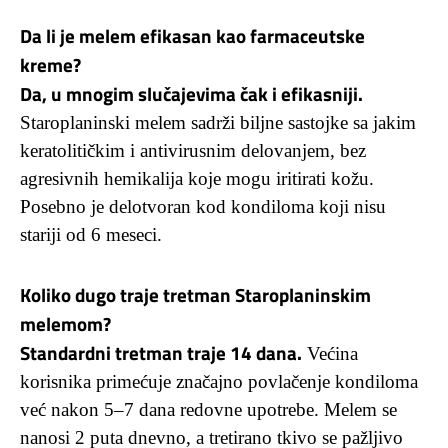
Da li je melem efikasan kao farmaceutske
kreme?
Da, u mnogim slučajevima čak i efikasniji.
Staroplaninski melem sadrži biljne sastojke sa jakim
keratolitičkim i antivirusnim delovanjem, bez
agresivnih hemikalija koje mogu iritirati kožu.
Posebno je delotvoran kod kondiloma koji nisu
stariji od 6 meseci.
Koliko dugo traje tretman Staroplaninskim
melemom?
Standardni tretman traje 14 dana.
Većina
korisnika primećuje značajno povlačenje kondiloma
već nakon 5–7 dana redovne upotrebe. Melem se
nanosi 2 puta dnevno, a tretirano tkivo se pažljivo