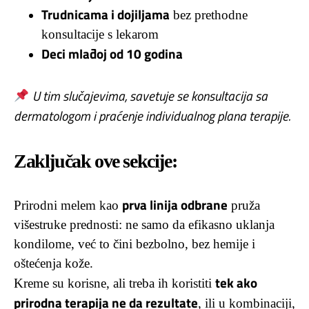
Trudnicama i dojiljama
bez prethodne
konsultacije s lekarom
Deci mlađoj od 10 godina
U tim slučajevima, savetuje se konsultacija sa
dermatologom i praćenje individualnog plana terapije.
Zaključak ove sekcije:
prva linija odbrane
Prirodni melem kao
pruža
višestruke prednosti: ne samo da efikasno uklanja
kondilome, već to čini bezbolno, bez hemije i
oštećenja kože.
tek ako
Kreme su korisne, ali treba ih koristiti
prirodna terapija ne da rezultate
, ili u kombinaciji,