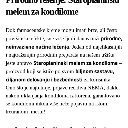
melem za kondilome
Dok farmaceutske kreme mogu imati brze, ali često
prirodne,
površinske efekte, sve više ljudi danas traži
neinvazivne načine lečenja
. Jedan od najefikasnijih
i najtraženijih prirodnih preparata na našem tržištu
Staroplaninski melem za kondilome
jeste upravo
–
biljnom sastavu,
proizvod koji se ističe po svom
ciljanom delovanju i bezbednosti
za korisnika.
Ono što je najbitnije, pojave recidiva NEMA, dakle
nakon uklanjanja kondiloma iz korena, garantovano
se kondilomi nikda više neće pojaviti na istom,
tretiranom mestu!