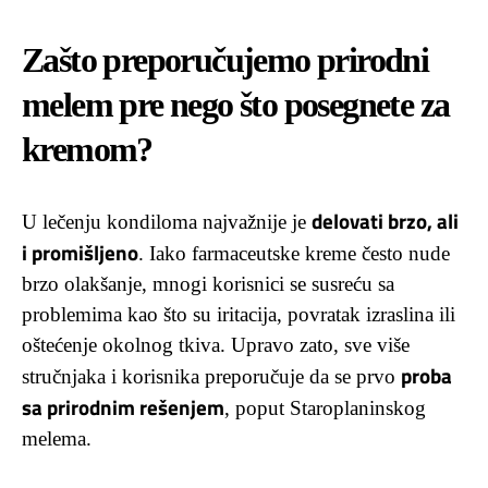
Zašto preporučujemo prirodni
melem pre nego što posegnete za
kremom?
delovati brzo, ali
U lečenju kondiloma najvažnije je
i promišljeno
. Iako farmaceutske kreme često nude
brzo olakšanje, mnogi korisnici se susreću sa
problemima kao što su iritacija, povratak izraslina ili
oštećenje okolnog tkiva. Upravo zato, sve više
proba
stručnjaka i korisnika preporučuje da se prvo
sa prirodnim rešenjem
, poput Staroplaninskog
melema.