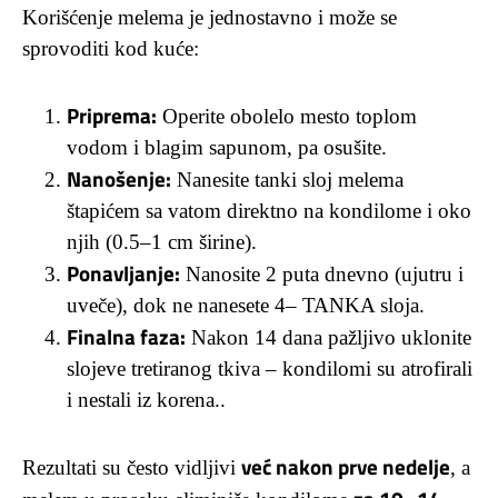
Korišćenje melema je jednostavno i može se
sprovoditi kod kuće:
Priprema:
Operite obolelo mesto toplom
vodom i blagim sapunom, pa osušite.
Nanošenje:
Nanesite tanki sloj melema
štapićem sa vatom direktno na kondilome i oko
njih (0.5–1 cm širine).
Ponavljanje:
Nanosite 2 puta dnevno (ujutru i
uveče), dok ne nanesete 4– TANKA sloja.
Finalna faza:
Nakon 14 dana pažljivo uklonite
slojeve tretiranog tkiva – kondilomi su atrofirali
i nestali iz korena..
već nakon prve nedelje
Rezultati su često vidljivi
, a