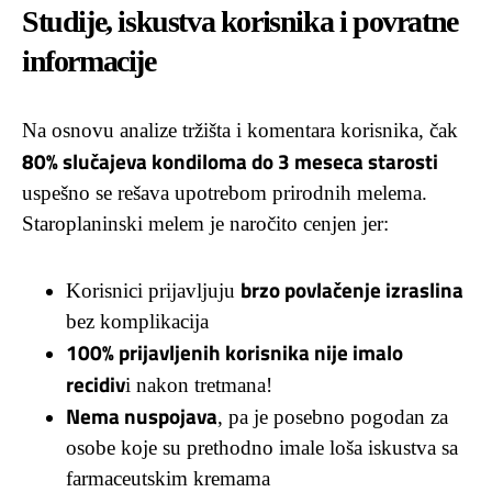
Studije, iskustva korisnika i povratne
informacije
Na osnovu analize tržišta i komentara korisnika, čak
80% slučajeva kondiloma do 3 meseca starosti
uspešno se rešava upotrebom prirodnih melema.
Staroplaninski melem je naročito cenjen jer:
brzo povlačenje izraslina
Korisnici prijavljuju
bez komplikacija
100% prijavljenih korisnika nije imalo
recidiv
i nakon tretmana!
Nema nuspojava
, pa je posebno pogodan za
osobe koje su prethodno imale loša iskustva sa
farmaceutskim kremama