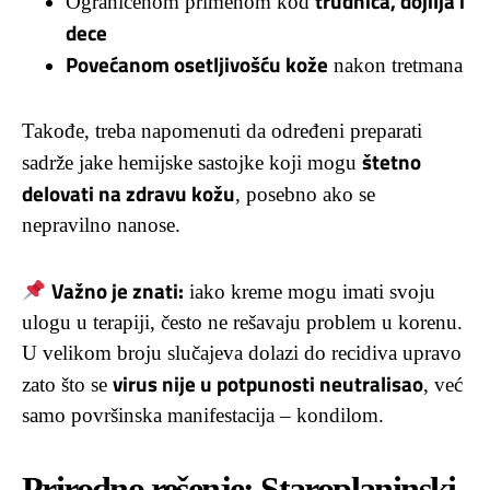
trudnica, dojilja i
Ograničenom primenom kod
dece
Povećanom osetljivošću kože
nakon tretmana
Takođe, treba napomenuti da određeni preparati
štetno
sadrže jake hemijske sastojke koji mogu
delovati na zdravu kožu
, posebno ako se
nepravilno nanose.
Važno je znati:
iako kreme mogu imati svoju
ulogu u terapiji, često ne rešavaju problem u korenu.
U velikom broju slučajeva dolazi do recidiva upravo
virus nije u potpunosti neutralisao
zato što se
, već
samo površinska manifestacija – kondilom.
Prirodno rešenje: Staroplaninski