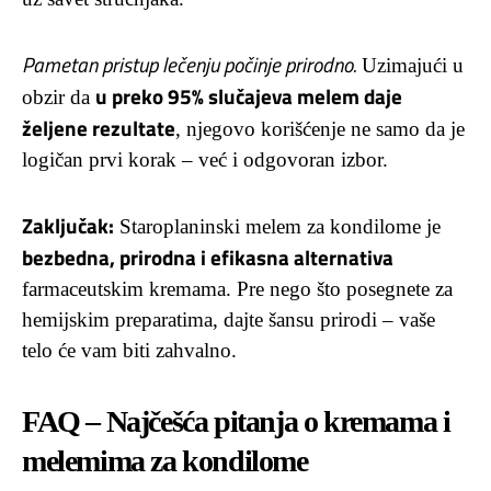
Pametan pristup lečenju počinje prirodno.
Uzimajući u
u preko 95% slučajeva melem daje
obzir da
željene rezultate
, njegovo korišćenje ne samo da je
logičan prvi korak – već i odgovoran izbor.
Zaključak:
Staroplaninski melem za kondilome je
bezbedna, prirodna i efikasna alternativa
farmaceutskim kremama. Pre nego što posegnete za
hemijskim preparatima, dajte šansu prirodi – vaše
telo će vam biti zahvalno.
FAQ – Najčešća pitanja o kremama i
melemima za kondilome