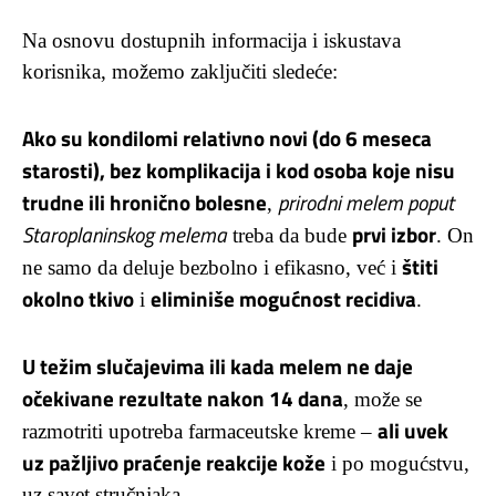
Na osnovu dostupnih informacija i iskustava
korisnika, možemo zaključiti sledeće:
Ako su kondilomi relativno novi (do 6 meseca
starosti), bez komplikacija i kod osoba koje nisu
trudne ili hronično bolesne
prirodni melem poput
,
Staroplaninskog melema
prvi izbor
treba da bude
. On
štiti
ne samo da deluje bezbolno i efikasno, već i
okolno tkivo
eliminiše mogućnost recidiva
i
.
U težim slučajevima ili kada melem ne daje
očekivane rezultate nakon 14 dana
, može se
ali uvek
razmotriti upotreba farmaceutske kreme –
uz pažljivo praćenje reakcije kože
i po mogućstvu,
uz savet stručnjaka.