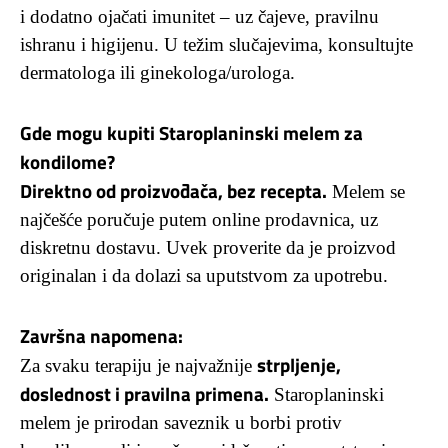
i dodatno ojačati imunitet – uz čajeve, pravilnu
ishranu i higijenu. U težim slučajevima, konsultujte
dermatologa ili ginekologa/urologa.
Gde mogu kupiti Staroplaninski melem za
kondilome?
Direktno od proizvođača, bez recepta.
Melem se
najčešće poručuje putem online prodavnica, uz
diskretnu dostavu. Uvek proverite da je proizvod
originalan i da dolazi sa uputstvom za upotrebu.
Završna napomena:
strpljenje,
Za svaku terapiju je najvažnije
doslednost i pravilna primena.
Staroplaninski
melem je prirodan saveznik u borbi protiv