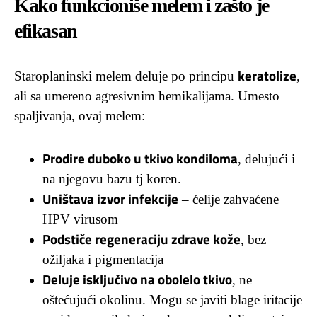
Kako funkcioniše melem i zašto je
efikasan
keratolize
Staroplaninski melem deluje po principu
,
ali sa umereno agresivnim hemikalijama. Umesto
spaljivanja, ovaj melem:
Prodire duboko u tkivo kondiloma
, delujući i
na njegovu bazu tj koren.
Uništava izvor infekcije
– ćelije zahvaćene
HPV virusom
Podstiče regeneraciju zdrave kože
, bez
ožiljaka i pigmentacija
Deluje isključivo na obolelo tkivo
, ne
oštećujući okolinu. Mogu se javiti blage iritacije