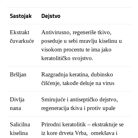
Sastojak
Dejstvo
Ekstrakt
Antivirusno, regeneriše tkivo,
čuvarkuće
poseduje u sebi mravlju kiselinu u
visokom procentu te ima jako
keratolitičko svojstvo.
Bršljan
Razgradnja keratina, dubinsko
čišćenje, takođe deluje na virus
Divlja
Smirujuće i antiseptičko dejstvo,
nana
regeneracija tkiva i protiv upale
Salicilna
Prirodni keratolitik – ekstraktuje se
kiselina
iz kore drveta Vrba, omekšava i