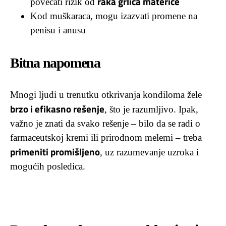
raka grlića materice
povećati rizik od
Kod muškaraca, mogu izazvati promene na
penisu i anusu
Bitna napomena
Mnogi ljudi u trenutku otkrivanja kondiloma žele
brzo i efikasno rešenje
, što je razumljivo. Ipak,
važno je znati da svako rešenje – bilo da se radi o
farmaceutskoj kremi ili prirodnom melemi – treba
primeniti promišljeno
, uz razumevanje uzroka i
mogućih posledica.