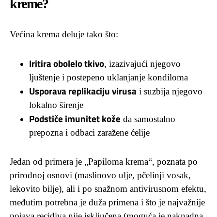
kreme?
Većina krema deluje tako što:
Iritira obolelo tkivo
, izazivajući njegovo
ljuštenje i postepeno uklanjanje kondiloma
Usporava replikaciju virusa
i suzbija njegovo
lokalno širenje
Podstiče imunitet kože
da samostalno
prepozna i odbaci zaražene ćelije
Jedan od primera je „Papiloma krema“, poznata po
prirodnoj osnovi (maslinovo ulje, pčelinji vosak,
lekovito bilje), ali i po snažnom antivirusnom efektu,
međutim potrebna je duža primena i što je najvažnije
pojava recidiva nije isključena (moguća je naknadna