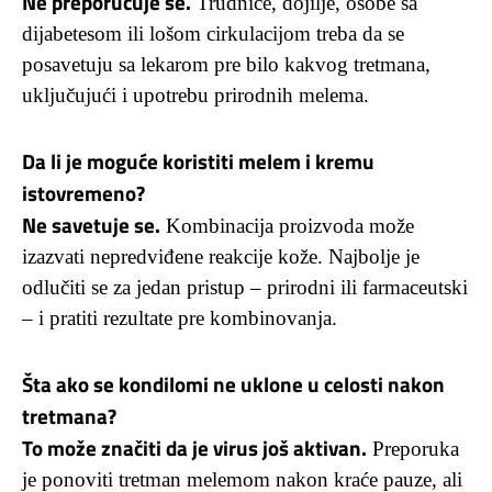
Ne preporučuje se.
Trudnice, dojilje, osobe sa
dijabetesom ili lošom cirkulacijom treba da se
posavetuju sa lekarom pre bilo kakvog tretmana,
uključujući i upotrebu prirodnih melema.
Da li je moguće koristiti melem i kremu
istovremeno?
Ne savetuje se.
Kombinacija proizvoda može
izazvati nepredviđene reakcije kože. Najbolje je
odlučiti se za jedan pristup – prirodni ili farmaceutski
– i pratiti rezultate pre kombinovanja.
Šta ako se kondilomi ne uklone u celosti nakon
tretmana?
To može značiti da je virus još aktivan.
Preporuka
je ponoviti tretman melemom nakon kraće pauze, ali