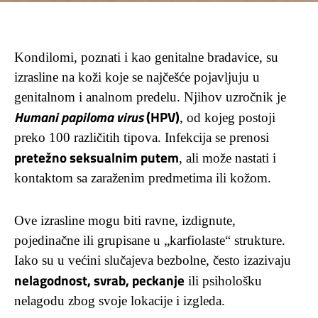
Kondilomi, poznati i kao genitalne bradavice, su
izrasline na koži koje se najčešće pojavljuju u
genitalnom i analnom predelu. Njihov uzročnik je
Humani papiloma virus
(HPV)
, od kojeg postoji
preko 100 različitih tipova. Infekcija se prenosi
pretežno seksualnim putem
, ali može nastati i
kontaktom sa zaraženim predmetima ili kožom.
Ove izrasline mogu biti ravne, izdignute,
pojedinačne ili grupisane u „karfiolaste“ strukture.
Iako su u većini slučajeva bezbolne, često izazivaju
nelagodnost, svrab, peckanje
ili psihološku
nelagodu zbog svoje lokacije i izgleda.