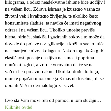
kilograma, a odraz neadekvatne ishrane biće uočljiv i
na vašem licu. Zdrava ishrana je izuzetno važna za
životni vek i kvalitetno življenje, te ukoliko često
konzumirate slatkiše, ta navika će imati negativnog
odraza i na vašem licu. Ukoliko unosite previše
hleba, pirinča, slatkiša i gaziranih sokova to može da
dovede do pojave tkz. glikacije u koži, a sve to utiče
na smanjenje nivoa kolagena. Nakon toga koža gubi
elastičnost, postaje osetljiva na sunce i poprima
opušteni izgled, a vrlo je verovatno da će se na
vašem licu pojaviti i akne. Ukoliko dođe do toga,
morate pojačati unos omega-3 masnih kiselina, ili se
obratiti Vašem dermatologu za savet.
Evo šta Vam može biti od pomoći u tom slučaju…
Kliknite ovde!