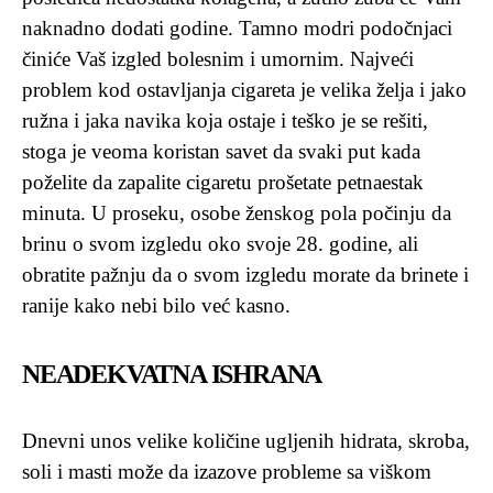
naknadno dodati godine. Tamno modri podočnjaci
činiće Vaš izgled bolesnim i umornim. Najveći
problem kod ostavljanja cigareta je velika želja i jako
ružna i jaka navika koja ostaje i teško je se rešiti,
stoga je veoma koristan savet da svaki put kada
poželite da zapalite cigaretu prošetate petnaestak
minuta. U proseku, osobe ženskog pola počinju da
brinu o svom izgledu oko svoje 28. godine, ali
obratite pažnju da o svom izgledu morate da brinete i
ranije kako nebi bilo već kasno.
NEADEKVATNA ISHRANA
Dnevni unos velike količine ugljenih hidrata, skroba,
soli i masti može da izazove probleme sa viškom