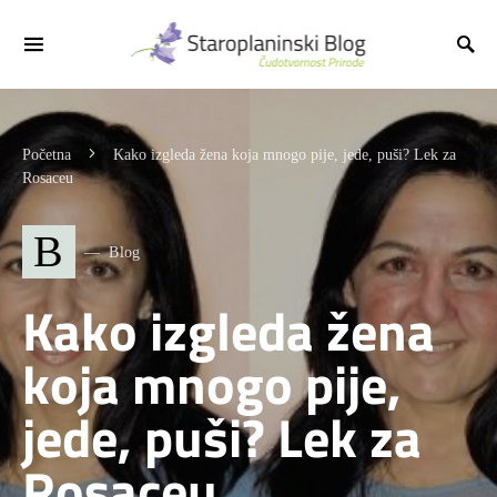
Početna
Kako izgleda žena koja mnogo pije, jede, puši? Lek za
Rosaceu
B
Blog
Kako izgleda žena
koja mnogo pije,
jede, puši? Lek za
Rosaceu