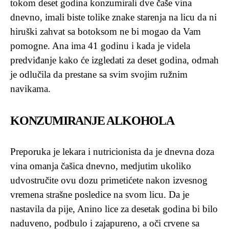
tokom deset godina konzumirali dve čaše vina
dnevno, imali biste tolike znake starenja na licu da ni
hiruški zahvat sa botoksom ne bi mogao da Vam
pomogne. Ana ima 41 godinu i kada je videla
predviđanje kako će izgledati za deset godina, odmah
je odlučila da prestane sa svim svojim ružnim
navikama.
KONZUMIRANJE ALKOHOLA
Preporuka je lekara i nutricionista da je dnevna doza
vina omanja čašica dnevno, medjutim ukoliko
udvostručite ovu dozu primetićete nakon izvesnog
vremena strašne posledice na svom licu. Da je
nastavila da pije, Anino lice za desetak godina bi bilo
naduveno, podbulo i zajapureno, a oči crvene sa