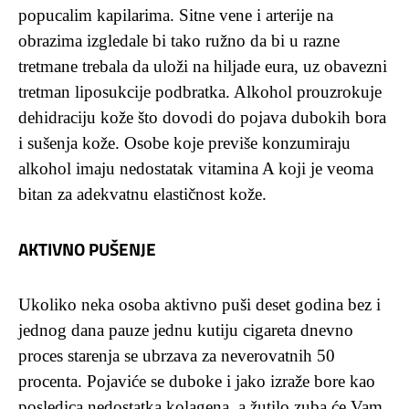
popucalim kapilarima. Sitne vene i arterije na
obrazima izgledale bi tako ružno da bi u razne
tretmane trebala da uloži na hiljade eura, uz obavezni
tretman liposukcije podbratka. Alkohol prouzrokuje
dehidraciju kože što dovodi do pojava dubokih bora
i sušenja kože. Osobe koje previše konzumiraju
alkohol imaju nedostatak vitamina A koji je veoma
bitan za adekvatnu elastičnost kože.
AKTIVNO PUŠENJE
Ukoliko neka osoba aktivno puši deset godina bez i
jednog dana pauze jednu kutiju cigareta dnevno
proces starenja se ubrzava za neverovatnih 50
procenta. Pojaviće se duboke i jako izraže bore kao
posledica nedostatka kolagena, a žutilo zuba će Vam