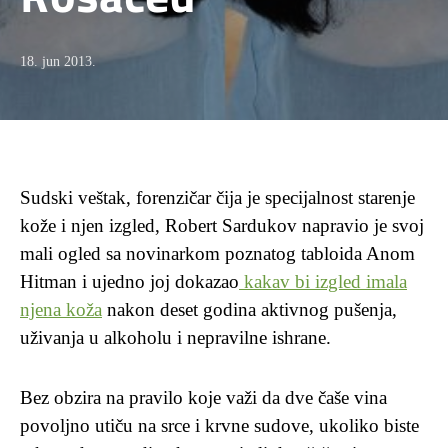
18. jun 2013.
Sudski veštak, forenzičar čija je specijalnost starenje
kože i njen izgled, Robert Sardukov napravio je svoj
mali ogled sa novinarkom poznatog tabloida Anom
Hitman i ujedno joj dokazao
kakav bi izgled imala
njena koža
nakon deset godina aktivnog pušenja,
uživanja u alkoholu i nepravilne ishrane.
Bez obzira na pravilo koje važi da dve čaše vina
povoljno utiču na srce i krvne sudove, ukoliko biste