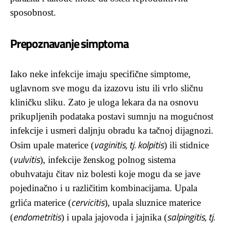
sposobnost.
Prepoznavanje simptoma
Iako neke infekcije imaju specifične simptome,
uglavnom sve mogu da izazovu istu ili vrlo sličnu
kliničku sliku. Zato je uloga lekara da na osnovu
prikupljenih podataka postavi sumnju na mogućnost
infekcije i usmeri daljnju obradu ka tačnoj dijagnozi.
vaginitis, tj. kolpitis
Osim upale materice (
) ili stidnice
vulvitis
(
), infekcije ženskog polnog sistema
obuhvataju čitav niz bolesti koje mogu da se jave
pojedinačno i u različitim kombinacijama. Upala
cervicitis
grlića materice (
), upala sluznice materice
endometritis
salpingitis, tj.
(
) i upala jajovoda i jajnika (