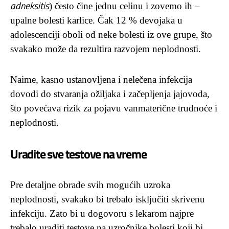
adneksitis
) često čine jednu celinu i zovemo ih –
upalne bolesti karlice. Čak 12 % devojaka u
adolescenciji oboli od neke bolesti iz ove grupe, što
svakako može da rezultira razvojem neplodnosti.
Naime, kasno ustanovljena i nelečena infekcija
dovodi do stvaranja ožiljaka i začepljenja jajovoda,
što povećava rizik za pojavu vanmaterične trudnoće i
neplodnosti.
Uradite sve testove na vreme
Pre detaljne obrade svih mogućih uzroka
neplodnosti, svakako bi trebalo isključiti skrivenu
infekciju. Zato bi u dogovoru s lekarom najpre
trebalo uraditi testove na uzročnike bolesti koji bi