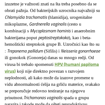
izuzetne je važnosti znati na šta treba posebno da se
obrati pažnja. Od bakterijskih uzrocnika najvažniji su
Chlamyidia trachomatis
(hlamidija), urogenitalne
Gardnerella vaginalis
mikoplazme,
(cesto u
Mycoplasmom hominis
kombinaciji s
i anaerobnim
peptostreptokoka
bakterijama poput
), kao i beta-
hemoliticki streptokok grupe B. Uzročnici kao što su
Treponema pallidum
Neisseria gonorrhoeae
:
(Sifilis) i
ili gonokok (Gonoreja) danas su mnogo redji. Od
HPV (humani papiloma
virusa bi trebalo spomenuti
virus)
koji nije direktno povezan s razvojem
neplodnosti, ali kako može da izazove promene u
vidu abnormalnosti ćelija na grliću materice, svakako
se preporučuje redovno testiranje na njegovu
Trichomonas vaginalis
prisutnost.
spada u grupu
parazita i takode može da ošteti reproduktivnu