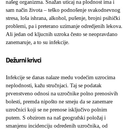
našeg organizma. Snažan uticaj na plodnost ima i
sam način života – teško podnošenje svakodnevnog
stresa, loša ishrana, alkohol, pušenje, brojni psihički
problemi, pa i preterano uzimanje odredjenih lekova.
Ali jedan od kljucnih uzroka često se neopravdano
zanemaruje, a to su infekcije.
Dežurni krivci
Infekcije se danas nalaze medu vodećim uzrocima
neplodnosti, kažu stručnjaci. Taj se podatak
prvenstveno odnosi na uzročnike polno prenosivih
bolesti, premda nipošto ne smeju da se zanemare
uzročnici koji se ne prenose isključivo polnim
putem. S obzirom na naš geografski položaj i
smanjenu incidenciju odredenih uzročnika, od