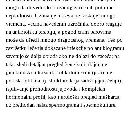
mogli da dovedu do otežanog začeća ili potpune
neplodnosti. Uzimanje briseva ne iziskuje mnogo
vremena, većina navedenih uzročnika dobro reaguje
na antibiotsku terapiju, a pogodjenim parovima
može da uštedi mnogo dragocenog vremena. Tek po
završetku lečenja dokazane infekcije po antibiogramu
savetuje se dalja obrada ako ne dolazi do začeća; pa
tako sledi detaljan pregled žene koji uključuje
ginekološki ultrazvuk, folikulometriju (praćenje
porasta folikula, tj. strukture koja sadrži jajnu ćeliju),
ispitivanje prohodnosti jajovoda i kompletan
hormonalni profil, kao i urološki pregled muškarca
uz prethodan nalaz spermograma i spermokulture.