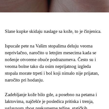
Slane kupke skidaju naslage sa kože, to je činjenica.
Ispucale pete na Vašim stopalima deluju veoma
neprivlačno, naročito u letnjim mesecima kada se
nošenje otvorene obuće podrazumeva. Često su i
veoma bolne tako da osim neprijatnog izgleda
stopala morate trpeti i bol koji nimalo nije prijatan,
naročito pri hodanju.
Zadebljanje kože bilo gde, a posebno na petama i
laktovima, najčešće je posledica pritiska i trenja,
uglavnom zbog prekomerne težine, statičkih