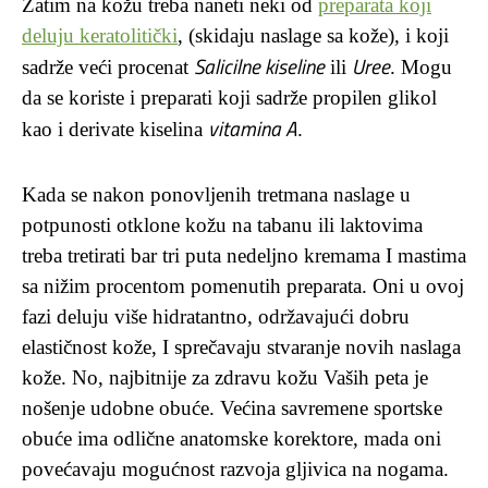
Zatim na kožu treba naneti neki od
preparata koji
deluju keratolitički
, (skidaju naslage sa kože), i koji
Salicilne kiseline
Uree
sadrže veći procenat
ili
. Mogu
da se koriste i preparati koji sadrže propilen glikol
vitamina A
kao i derivate kiselina
.
Kada se nakon ponovljenih tretmana naslage u
potpunosti otklone kožu na tabanu ili laktovima
treba tretirati bar tri puta nedeljno kremama I mastima
sa nižim procentom pomenutih preparata. Oni u ovoj
fazi deluju više hidratantno, održavajući dobru
elastičnost kože, I sprečavaju stvaranje novih naslaga
kože. No, najbitnije za zdravu kožu Vaših peta je
nošenje udobne obuće. Većina savremene sportske
obuće ima odlične anatomske korektore, mada oni
povećavaju mogućnost razvoja gljivica na nogama.