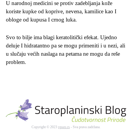
U narodnoj medicini se protiv zadebljanja kože
koriste kupke od koprive, nevena, kamilice kao I
obloge od kupusa I crnog luka.
Svo to bilje ima blagi keratolitički efekat. Ujedno
deluje I hidratantno pa se mogu primeniti i u nezi, ali
u slučaju većih naslaga na petama ne mogu da reše
problem.
Copyright © 2023
vpseo.rs
- Sva prava zadržana.