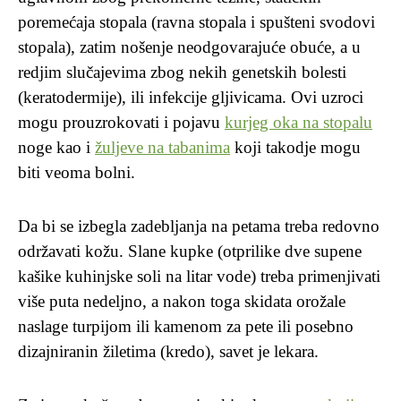
poremećaja stopala (ravna stopala i spušteni svodovi
stopala), zatim nošenje neodgovarajuće obuće, a u
redjim slučajevima zbog nekih genetskih bolesti
(keratodermije), ili infekcije gljivicama. Ovi uzroci
mogu prouzrokovati i pojavu
kurjeg oka na stopalu
noge kao i
žuljeve na tabanima
koji takodje mogu
biti veoma bolni.
Da bi se izbegla zadebljanja na petama treba redovno
održavati kožu. Slane kupke (otprilike dve supene
kašike kuhinjske soli na litar vode) treba primenjivati
više puta nedeljno, a nakon toga skidata orožale
naslage turpijom ili kamenom za pete ili posebno
dizajniranin žiletima (kredo), savet je lekara.