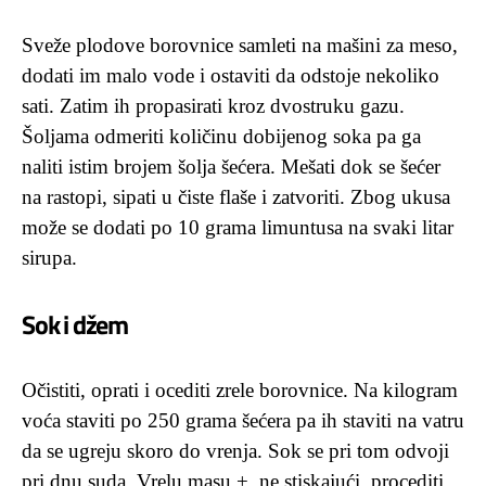
Sveže plodove borovnice samleti na mašini za meso,
dodati im malo vode i ostaviti da odstoje nekoliko
sati. Zatim ih propasirati kroz dvostruku gazu.
Šoljama odmeriti količinu dobijenog soka pa ga
naliti istim brojem šolja šećera. Mešati dok se šećer
na rastopi, sipati u čiste flaše i zatvoriti. Zbog ukusa
može se dodati po 10 grama limuntusa na svaki litar
sirupa.
Sok i džem
Očistiti, oprati i ocediti zrele borovnice. Na kilogram
voća staviti po 250 grama šećera pa ih staviti na vatru
da se ugreju skoro do vrenja. Sok se pri tom odvoji
pri dnu suda. Vrelu masu +, ne stiskajući, procediti