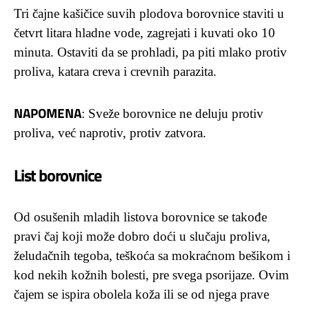
Tri čajne kašičice suvih plodova borovnice staviti u
četvrt litara hladne vode, zagrejati i kuvati oko 10
minuta. Ostaviti da se prohladi, pa piti mlako protiv
proliva, katara creva i crevnih parazita.
NAPOMENA
: Sveže borovnice ne deluju protiv
proliva, već naprotiv, protiv zatvora.
List borovnice
Od osušenih mladih listova borovnice se takođe
pravi čaj koji može dobro doći u slučaju proliva,
želudačnih tegoba, teškoća sa mokraćnom bešikom i
kod nekih kožnih bolesti, pre svega psorijaze. Ovim
čajem se ispira obolela koža ili se od njega prave