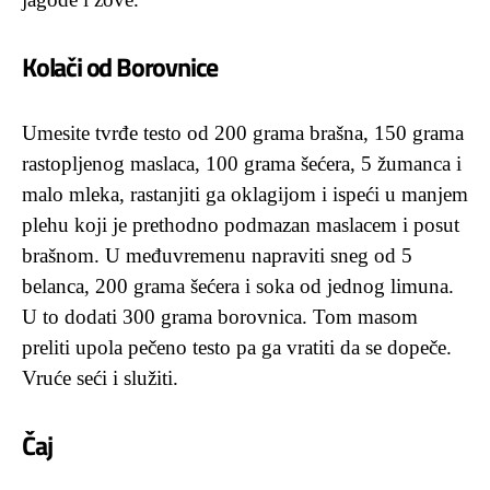
Kolači od Borovnice
Umesite tvrđe testo od 200 grama brašna, 150 grama
rastopljenog maslaca, 100 grama šećera, 5 žumanca i
malo mleka, rastanjiti ga oklagijom i ispeći u manjem
plehu koji je prethodno podmazan maslacem i posut
brašnom. U međuvremenu napraviti sneg od 5
belanca, 200 grama šećera i soka od jednog limuna.
U to dodati 300 grama borovnica. Tom masom
preliti upola pečeno testo pa ga vratiti da se dopeče.
Vruće seći i služiti.
Čaj