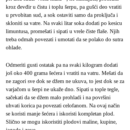
kroz đevđir u čistu i toplu šerpu, pa gušći deo vratiti
u prvobitan sud, a sok ostaviti samo da proključa i
skloniti sa vatre. Na svaki litar soka dodati po kesicu
limuntusa, promešati i sipati u vrele čiste flaše. Njih
treba odmah povezati i umotati da se polako do sutra
ohlade.
Odmeriti gusti ostatak pa na svaki kilogram dodati
još oko 400 grama šećera i vratiti na vatru. Mešati da
ne zagori sve dok se džem ne ukuva, to jest dok se za
varjačom u šerpi ne ukaže dno. Sipati u tople tegle,
sačekati da se džem malo prohladi i na površini
uhvati korica pa povezati celofanom. Na ovaj način
se koristi manje šećera i iskoristi kompletan plod.
Slično se mogu iskoristiti plodovi maline, kupine,
jagode i zove.