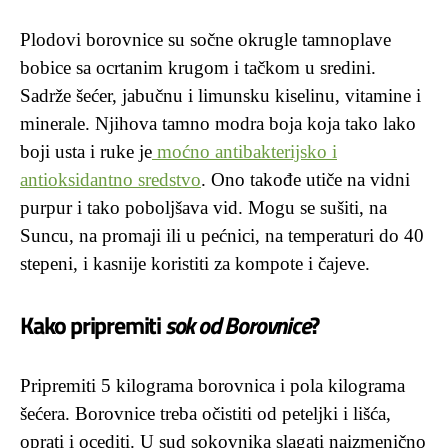
Plodovi borovnice su sočne okrugle tamnoplave
bobice sa ocrtanim krugom i tačkom u sredini.
Sadrže šećer, jabučnu i limunsku kiselinu, vitamine i
minerale. Njihova tamno modra boja koja tako lako
boji usta i ruke je
moćno antibakterijsko i
antioksidantno sredstvo
. Ono takođe utiče na vidni
purpur i tako poboljšava vid. Mogu se sušiti, na
Suncu, na promaji ili u pećnici, na temperaturi do 40
stepeni, i kasnije koristiti za kompote i čajeve.
Kako pripremiti
sok od Borovnice
?
Pripremiti 5 kilograma borovnica i pola kilograma
šećera. Borovnice treba očistiti od peteljki i lišća,
oprati i ocediti. U sud sokovnika slagati naizmenično