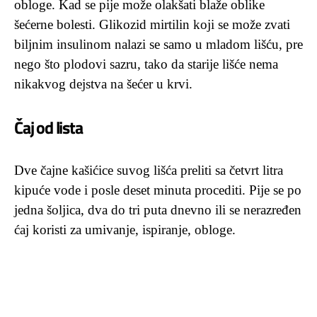
obloge. Kad se pije može olakšati blaže oblike
šećerne bolesti. Glikozid mirtilin koji se može zvati
biljnim insulinom nalazi se samo u mladom lišću, pre
nego što plodovi sazru, tako da starije lišće nema
nikakvog dejstva na šećer u krvi.
Čaj od lista
Dve čajne kašićice suvog lišća preliti sa četvrt litra
kipuće vode i posle deset minuta procediti. Pije se po
jedna šoljica, dva do tri puta dnevno ili se nerazređen
ćaj koristi za umivanje, ispiranje, obloge.