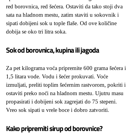
red borovnica, red šećera. Ostaviti da tako stoji dva
sata na hladnom mestu, zatim staviti u sokovnik i
sipati dobijeni sok u tople flaše. Od ove količine
dobija se oko tri litra soka.
Sok od borovnica, kupina ili jagoda
Za pet kilograma voća pripremite 600 grama šećera i
1,5 litara vode. Vodu i šećer prokuvati. Voće
izmuljati, preliti toplim šećernim rastvorom, pokriti i
ostaviti preko noći na hladnom mestu. Ujutru masu
propasirati i dobijeni sok zagrejati do 75 stepeni.
Vreo sok sipati u vrele boce i dobro zatvoriti.
Kako pripremiti sirup od borovnice?