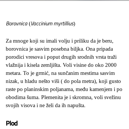
Borovnica
Vaccinium myrtillius
(
)
Za mnoge koji su imali volju i priliku da je beru,
borovnica je sasvim posebna biljka. Ona pripada
porodici vresova i poput drugih srodnih vrsta traži
vlažnija i kisela zemljišta. Voli visine do oko 2000
metara. To je grmić, na sunčanim mestima sasvim
nizak, u hladu nešto viši ( do pola metra), koji gusto
raste po planinskim poljanama, među kamenjem i po
obodima šuma. Plemenita je i skromna, voli svežinu
svojih visova i ne želi da ih napušta.
Plod