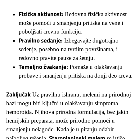
Fizička aktivnost:
Redovna fizička aktivnost
može pomoći u smanjenju pritiska na vene i
poboljšati crevnu funkciju.
Pravilno sedanje:
Izbegavajte dugotrajno
sedenje, posebno na tvrdim površinama, i
redovno pravite pauze za šetnju.
Temeljno žvakanje:
Pomaže u olakšavanju
probave i smanjenju pritiska na donji deo creva.
Zaključak
Uz pravilnu ishranu, melemi na prirodnoj
bazi mogu biti ključni u olakšavanju simptoma
hemoroida. Njihova prirodna formulacija, bez jakih
hemijskih preparata, može prirodno pomoći u
smanjenju nelagode. Kada je u pitanju odabir
Staroplaninski melem
najboljeg rešenja,
se ističe