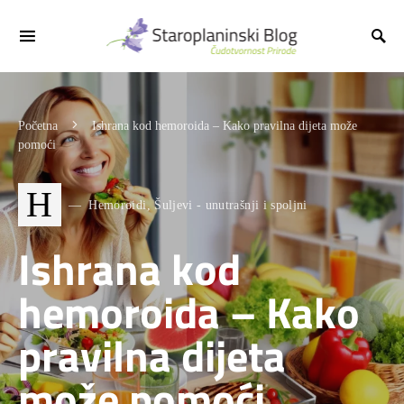
Početna
Ishrana kod hemoroida – Kako pravilna dijeta može
pomoći
H
Hemoroidi, Šuljevi - unutrašnji i spoljni
Ishrana kod
hemoroida – Kako
pravilna dijeta
može pomoći