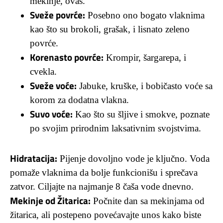
mekinje, ovas.
Sveže povrće:
Posebno ono bogato vlaknima
kao što su brokoli, grašak, i lisnato zeleno
povrće.
Korenasto povrće:
Krompir, šargarepa, i
cvekla.
Sveže voće:
Jabuke, kruške, i bobičasto voće sa
korom za dodatna vlakna.
Suvo voće:
Kao što su šljive i smokve, poznate
po svojim prirodnim laksativnim svojstvima.
Hidratacija:
Pijenje dovoljno vode je ključno. Voda
pomaže vlaknima da bolje funkcionišu i sprečava
zatvor. Ciljajte na najmanje 8 čaša vode dnevno.
Mekinje od Žitarica:
Počnite dan sa mekinjama od
žitarica, ali postepeno povećavajte unos kako biste